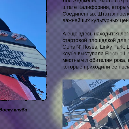
Лос-Анджелес, часто сокр
штате Калифорния, вторым
Соединенных Штатах посл
важнейших культурных цен
А еще здесь находится лег
стартовой площадкой для т
Guns N' Roses,
Linky Park,
клубе выступала Electric L
местным любителям рока, 
которые приходили ее посм
 доску клуба