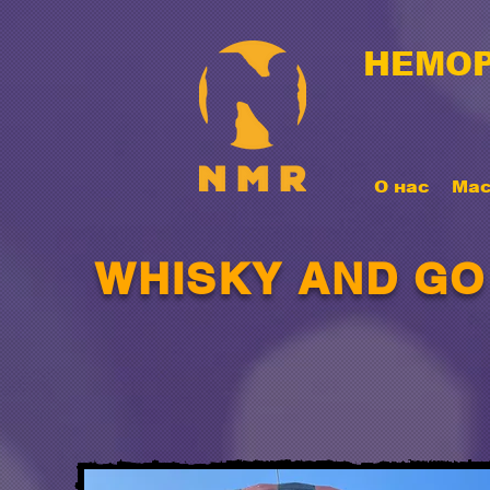
НЕМОР
О нас
Мас
WHISKY AND GO