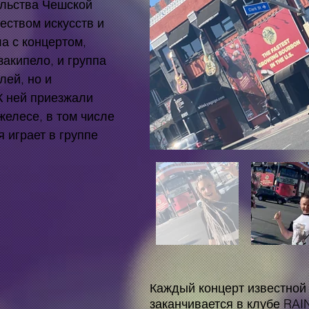
ульства Чешской
еством искусств и
ла с концертом,
закипело, и группа
лей, но и
К ней приезжали
елесе, в том числе
 играет в группе
Каждый концерт известной 
заканчивается в клубе RAI