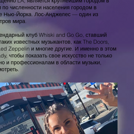
ащенно LA, является крупнейшим городом в
 по численности населения городом в
е Нью-Йорка. Лос-Анджелес — один из
тров мира.
ендарный клуб Whiski and Go Go, ставший
аких известных музыкантов, как The Doors,
 Led Zeppelin и многие другие. И именно в этом
ady, чтобы показать свое искусство не только
но и профессионалам в области музыки,
отреть.