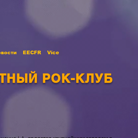
овости
EECFR
Více
СТНЫЙ РОК-КЛУБ