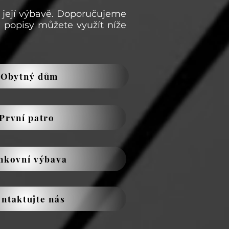
 její výbavě. Doporučujeme
i popisy můžete využít níže
Obytný dům
První patro
nkovní výbava
ntaktujte nás