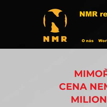
NMR re
O nás
Wor
MIMOŘ
CENA NEM
MILION