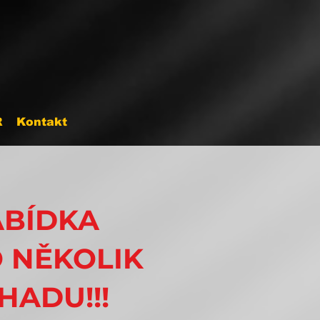
R
Kontakt
ABÍDKA
O NĚKOLIK
HADU!!!