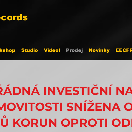
cords
kshop
Studio
Video!
Prodej
Novinky
EECF
ÁDNÁ INVESTIČNÍ N
OVITOSTI SNÍŽENA 
Ů KORUN OPROTI OD