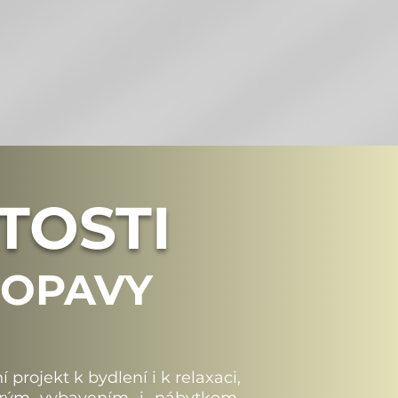
TOSTI
U OPAVY
rojekt k bydlení i k relaxaci,