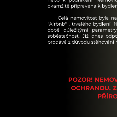
nebo k podnikání. Nemovit
okamžitě připravena k bydlení
Celá nemovitost byla navr
"Airbnb" , trvalého bydlení.
době důležitými parametry
soběstačnost. Již dnes od
prodává z důvodu stěhování m
POZOR! NEMOV
OCHRANOU. Z
PŘÍRO