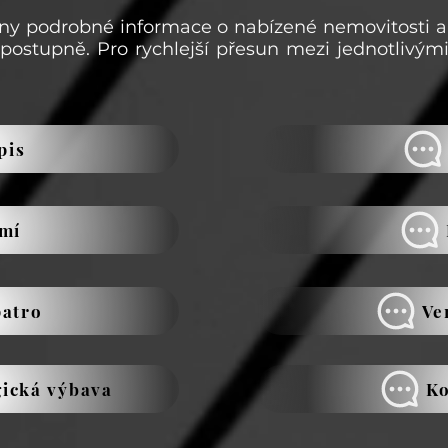
ny podrobné informace o nabízené nemovitosti a
postupně. Pro rychlejší přesun mezi jednotlivým
pis
emí
patro
Ve
gická výbava
Ko