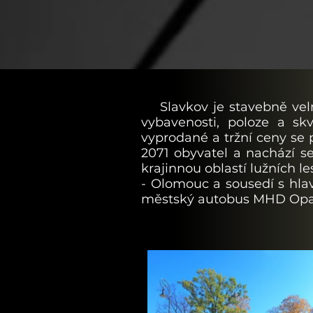
Slavkov je stavebně velm
vybavenosti, poloze a sk
vyprodané a tržní ceny se
2071 obyvatel a nachází s
krajinnou oblastí lužních l
- Olomouc a sousedí s hlav
městský autobus MHD Opav