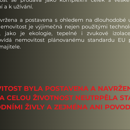
ost se prodává jako komplexní celek s vešk
 a k užívání.
žena a postavena s ohledem na dlouhodobé už
 Nemovitost je výjimečná nejen použitými techno
, jako je ekologie, tepelné i zvukové izola
povídá nemovitost plánovanému standardu EU 
ajitele.
ITOST BYLA POSTAVENA A NAVRŽE
A CELOU ŽIVOTNOST NEUTRPĚLA S
DNÍMI ŽIVLY A ZEJMÉNA ANI POVOD