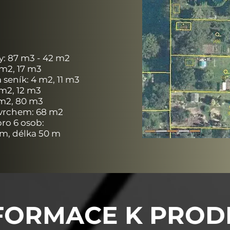
y: 87 m3 - 42 m2
 m2, 17 m3
 seník: 4 m2, 11 m3
 m2, 12 m3
 m2, 80 m3
ovrchem: 68 m2
pro 6 osob:
 m, délka 50 m
FORMACE K PRODE