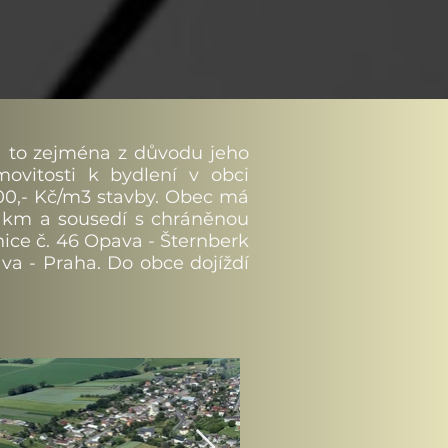
a to zejména z důvodu jeho
ovitosti k bydlení v obci
000,- Kč/m3 stavby. Obec má
2 km a sousedí s chráněnou
lnice č. 46 Opava - Šternberk
ava - Praha. Do obce dojíždí