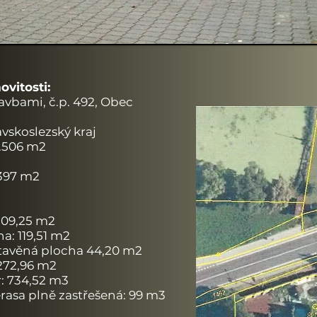
vitosti:
tavbami, č.p. 492, Obec
vskoslezský kraj
1.506 m2
.397 m2
109,25 m2
a: 119,51 m2
stavěná plocha 44,20 m2
272,96 m2
: 734,52 m3
rasa plně zastřešená: 99 m3