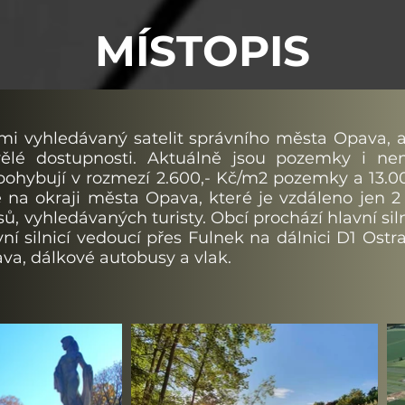
MÍSTOPIS
i vyhledávaný satelit správního města Opava, 
vělé dostupnosti. Aktuálně jsou pozemky i nem
 pohybují v rozmezí 2.600,- Kč/m2 pozemky a 13.
e na okraji města Opava, které je vzdáleno jen 
esů, vyhledávaných turisty. Obcí prochází hlavní si
ní silnicí vedoucí přes Fulnek na dálnici D1 Ostr
a, dálkové autobusy a vlak.