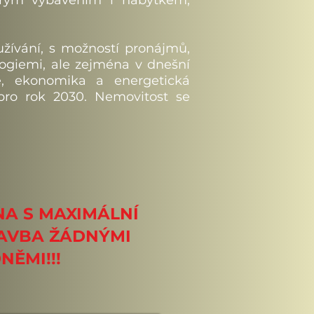
erým vybavením i nábytkem,
ívání, s možností pronájmů,
logiemi, ale zejména v dnešní
ce, ekonomika a energetická
pro rok 2030. Nemovitost se
NA S MAXIMÁLNÍ
TAVBA ŽÁDNÝMI
NĚMI!!!