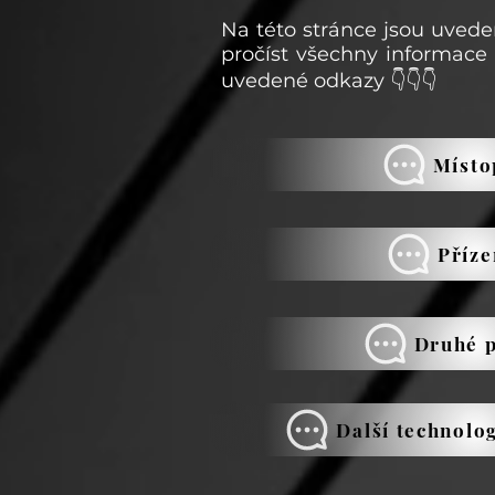
Na této
stránce
jsou uvede
pročíst všechny informace 
uvedené odkazy 👇
👇👇
Místo
Příz
Druhé 
Další technolo