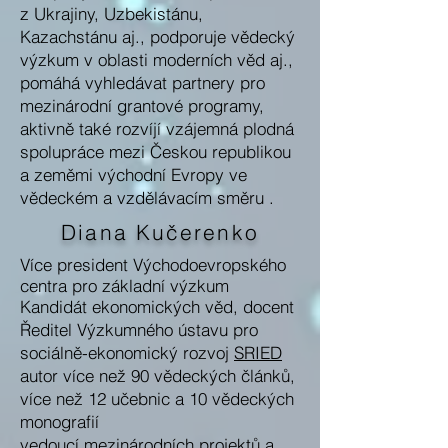
z Ukrajiny, Uzbekistánu,
Kazachstánu aj., podporuje vědecký
výzkum v oblasti moderních věd aj.,
pomáhá vyhledávat partnery pro
mezinárodní grantové programy,
aktivně také rozvíjí vzájemná plodná
spolupráce mezi Českou republikou
a zeměmi východní Evropy ve
vědeckém a vzdělávacím směru .
Diana Kučerenko
Více president Východoevropského
centra pro základní výzkum
Kandidát ekonomických věd, docent
Ředitel Výzkumného ústavu pro
sociálně-ekonomický rozvoj
SRIED
autor více než 90 vědeckých článků,
více než 12 učebnic a 10 vědeckých
monografií
vedoucí mezinárodních projektů a