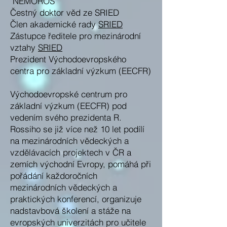
"NEMOROS"
Čestný doktor věd ze SRIED
Člen akademické rady
SRIED
Zástupce ředitele pro mezinárodní
vztahy
SRIED
Prezident Východoevropského
centra pro základní výzkum (EECFR)
Východoevropské centrum pro
základní výzkum (EECFR) pod
vedením svého prezidenta R.
Rossiho se již více než 10 let podílí
na mezinárodních vědeckých a
vzdělávacích projektech v ČR a
zemích východní Evropy, pomáhá při
pořádání každoročních
mezinárodních vědeckých a
praktických konferencí, organizuje
nadstavbová školení a stáže na
evropských univerzitách pro učitele