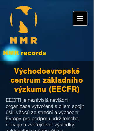
NMR records
Východoevropské
centrum základního
výzkumu (EECFR)
EECFR je nezávislá nevládní
organizace vytvořená s cílem spojit
úsilí vědců ze střední a východní
Evropy pro podporu udržitelného
rozvoje a zveřejňovat výsledky
základního a vědeckého a