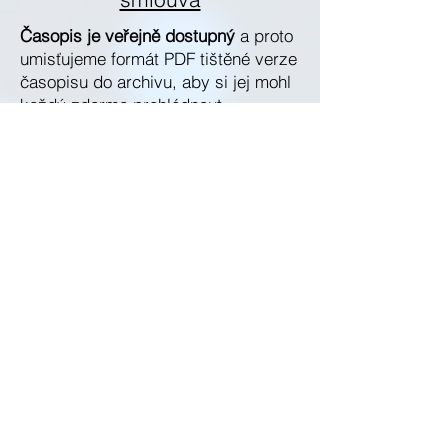
Časopis je veřejně dostupný
a proto
umisťujeme formát PDF tištěné verze
časopisu do archivu, aby si jej mohl
každý zdarma prohlédnout.
jednotlivé články jsou registrované v
systému DOI a snadno dohledatelné
v internetu.
Časopis je financován
výhradně z
prostředků získaných od autorů, jako
jsou poplatky za korekturu, úpravu,
kontrolu a celý cyklus zpracování,
tisku a distribuce časopisu.
Vydavatel a zakladatel:
​
NEMOROS s.r.o. Praha,
Česká
Republika
Periodika: 350 výtisků, 4 krát ročně
Registrace: MK CR E 21453