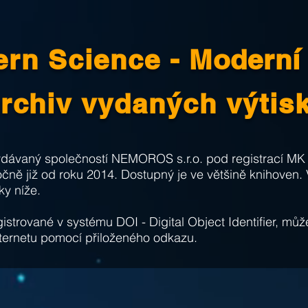
rn Science -
Moderní
rchiv vydaných výtis
ydávaný společností NEMOROS s.r.o. pod registrací MK
čně již od roku 2014. Dostupný je ve většině knihoven.
ky níže.
strované v systému DOI - Digital Object Identifier, může
nternetu pomocí přiloženého odkazu.