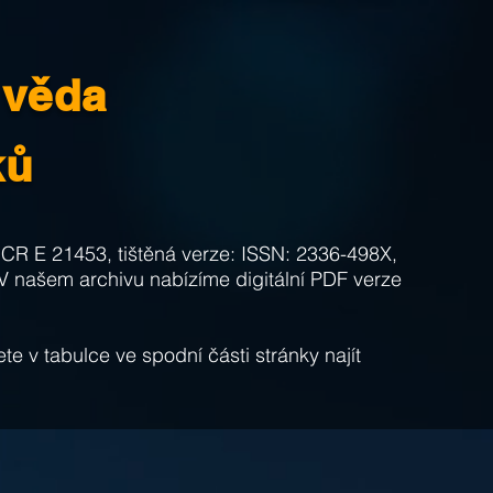
věda
ků
 CR
E 21453, tištěná verze:
ISSN: 2336-498X,
 V našem archivu nabízíme digitální PDF verze
te v tabulce ve spodní části stránky najít