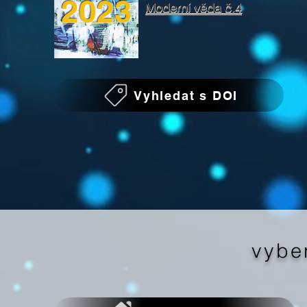
2023
Moderní věda č.4
Vyhledat s DOI
vybe