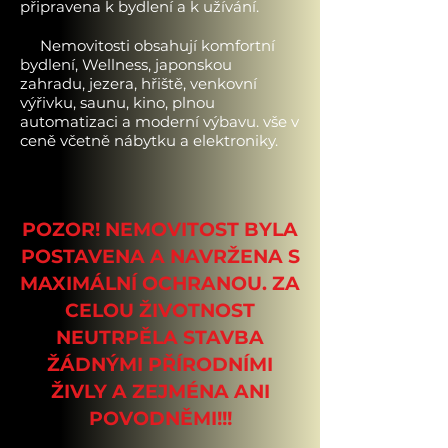
připravena k bydlení a k užívání.
Nemovitosti obsahují komfortní
bydlení, Wellness, japonskou
zahradu, jezera, hřiště, venkovní
výřivku, saunu, kino, plnou
automatizaci a moderní výbavu. vše v
ceně včetně nábytku a elektroniky.
POZOR! NEMOVITOST BYLA
POSTAVENA A NAVRŽENA S
MAXIMÁLNÍ OCHRANOU. ZA
CELOU ŽIVOTNOST
NEUTRPĚLA STAVBA
ŽÁDNÝMI PŘÍRODNÍMI
ŽIVLY A ZEJMÉNA ANI
POVODNĚMI!!!