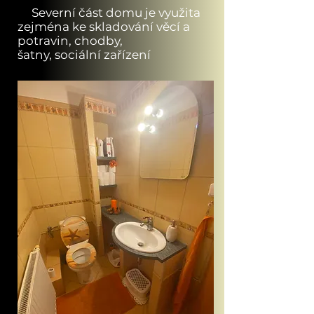
Severní část domu je využita
zejména ke skladování věcí a
potravin, chodby,
šatny,
sociální
zařízení