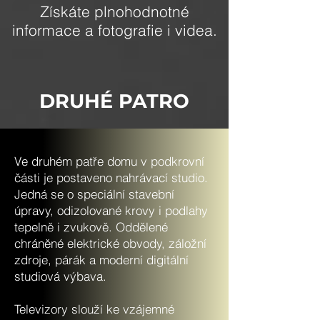
Získáte plnohodnotné
informace a fotografie i videa.
DRUHÉ PATRO
Ve druhém patře domu v podkrovní
části je postaveno nahrávací studio.
Jedná se o speciální stavební
úpravy, odizolované krovy i podlahy
tepelně i zvukově. Oddělené
chráněné elektrické obvody, záložní
zdroje, párák a moderní digitální
studiová výbava.
Televizory slouží ke vzájemné