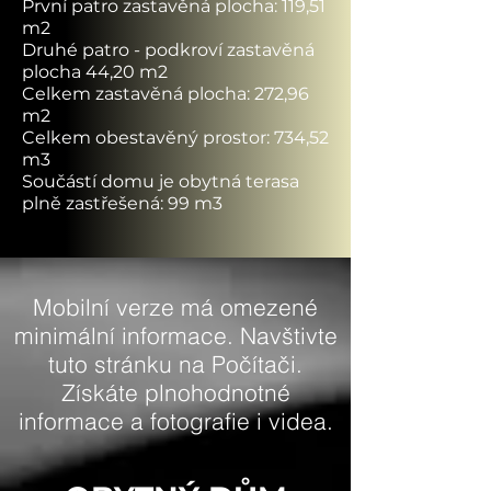
První patro zastavěná plocha: 119,51
m2
Druhé patro - podkroví zastavěná
plocha 44,20 m2
Celkem zastavěná plocha: 272,96
m2
Celkem obestavěný prostor: 734,52
m3
Součástí domu je obytná terasa
plně zastřešená: 99 m3
Mobilní verze má omezené
minimální informace. Navštivte
tuto stránku na Počítači.
Získáte plnohodnotné
informace a fotografie i videa.