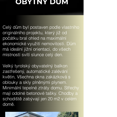
OBYTNÝ DŮM
Celý dům byl postaven podle vlastního
originálního projektu, který již od
počátku bral ohled na maximální
ekonomické využití nemovitosti. Dům
má ideální jižní orientaci, do všech
místností svítí slunce celý den.
Velký tyrolský obyvatelný balkon
zastřešený, automatické zalévání
květin, Všechna okna zakázková s
oblouky a skly plněnými plynem.
Minimální tepelné ztráty domu. Střechy
mají odolné betonové tašky. Chodby a
schodiště zabývají jen 20 m2 v celém
domě.