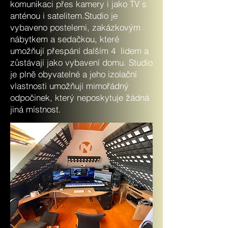
komunikaci přes kamery i jako TV s
anténou i satelitem.Studio je
vybaveno postelemi, zakázkovým
nábytkem a sedačkou, které
umožňují přespání dalším 4 lidem a
zůstávají jako vybavení domu. Studio
je plně obyvatelné a jeho izolační
vlastnosti umožňují mimořádný
odpočinek, který neposkytuje žádná
jiná místnost.