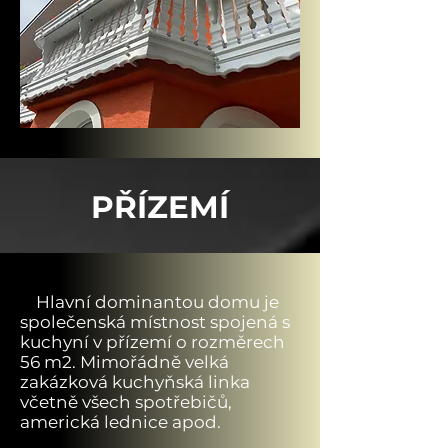
PŘÍZEMÍ
Hlavní dominantou domu je
společenská místnost spojená s
kuchyní v přízemí o rozměrech
56 m2. Mimořádně velká
zakázková kuchyňská linka
včetně všech spotřebičů,
americká lednice apod.