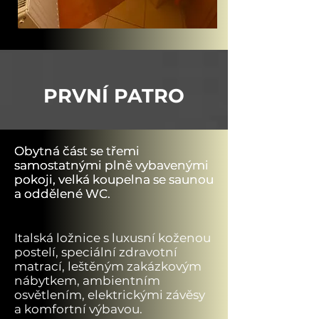
PRVNÍ PATRO
Obytná část se třemi
Obytná část se třemi
samostatnými plně vybavenými
samostatnými plně vybavenými
pokoji, velká koupelna se saunou
pokoji, velká koupelna se saunou
a oddělené WC.
a oddělené WC.
Italská ložnice s luxusní koženou
postelí, speciální zdravotní
matrací, leštěným zakázkovým
nábytkem, ambientním
osvětlením, elektrickými závěsy
a komfortní výbavou.