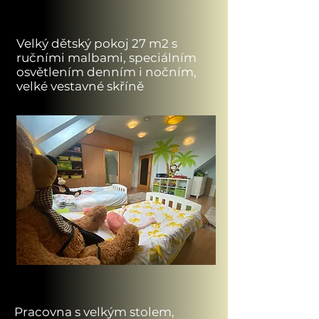
Velký dětský pokoj 27 m2 s
ručními malbami,
speciálním
osvětlením denním i nočním,
velké vestavné skříně
Pracovna s velkým stolem,