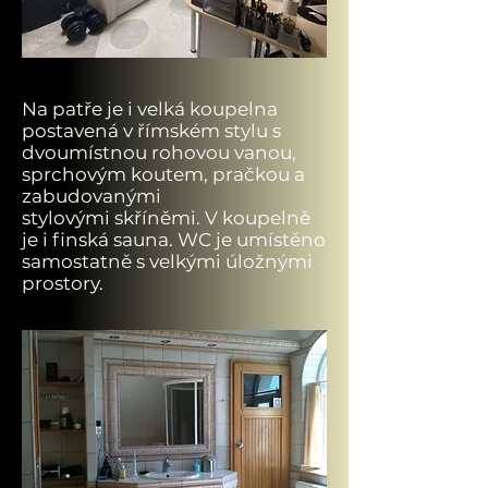
Na patře je i velká koupelna
postavená v římském stylu s
dvoumístnou rohovou vanou,
sprchovým koutem, pračkou a
zabudovanými
stylovými
skříněmi. V koupelně
je i finská sauna. WC je umístěno
samostatně s velkými úložnými
prostory.