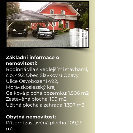
Základní informace o
nemovitosti:
Rodinná vila s vedlejšími stavbami,
č.p. 492, Obec Slavkov u Opavy,
Ulice Osvobození 492,
Moravskoslezský kraj
Celková plocha pozemků: 1.506 m2
Zastavěná plocha: 109 m2
Užitná plocha a zahrada: 1.397 m2
Obytná nemovitost:
Přízemí zastavěná plocha: 109,25
m2