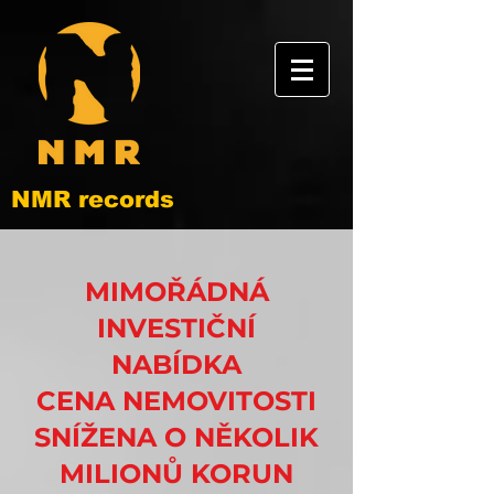
NMR records
MIMOŘÁDNÁ
INVESTIČNÍ
NABÍDKA
CENA NEMOVITOSTI
SNÍŽENA O NĚKOLIK
MILIONŮ KORUN