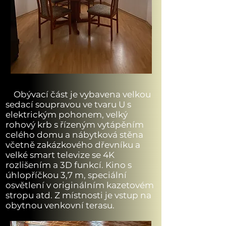
Obývací část je vybavena velkou
sedací soupravou ve tvaru U s
elektrickým pohonem, velký
rohový krb s řízeným vytápěním
celého domu a nábytková stěna
včetně zakázkového dřevníku a
velké smart televize se 4K
rozlišením a 3D funkcí. Kino s
úhlopříčkou 3,7 m, speciální
osvětlení v originálním kazetovém
stropu atd. Z místnosti je vstup na
obytnou venkovní terasu.