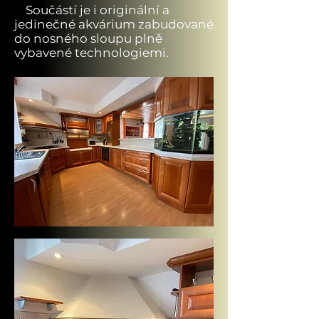
Součástí je i
originální
a
jedinečné akvárium zabudované
do nosného sloupu plně
vybavené technologiemi.