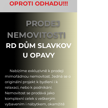
OPROTI ODHADU!!!
PRODEJ
NEMOVITOSTI
RD DŮM
SLAVKOV
U OPAVY
Nabízíme exkluzivně k prodeji
mimořádnou nemovitost. Jedná se o
originální projekt k bydlení i k
relaxaci, nebo k podnikání.
Nemovitost se prodává jako
komplexní celek s veškerým
vybavením i nábytkem, okamžitě