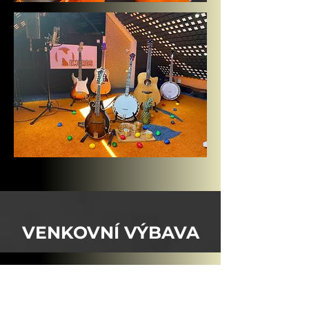
VENKOVNÍ VÝBAVA
Na velkém pozemku před
domem i za domem se nachází
další nemovitosti a speciální