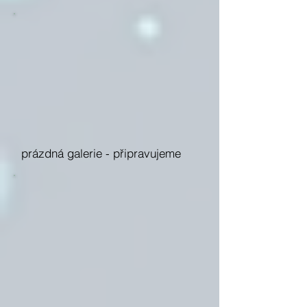
prázdná galerie -
připravujeme