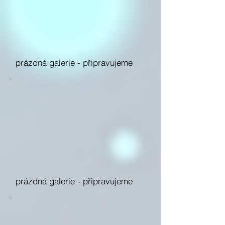
prázdná galerie -
připravujeme
prázdná galerie -
připravujeme