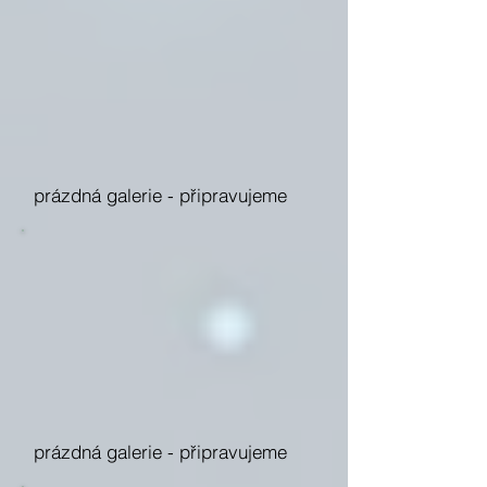
prázdná galerie -
připravujeme
prázdná galerie -
připravujeme