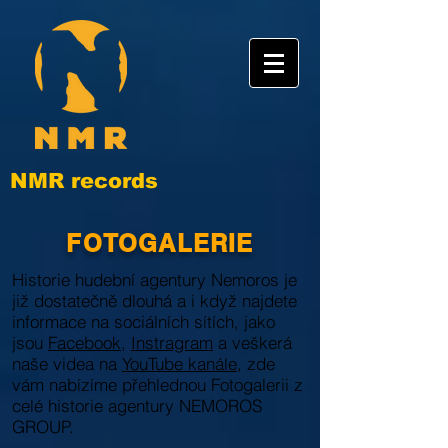
NMR records
FOTOGALERIE
Historie hudební agentury Nemoros je
již dostatečně dlouhá a i když najdete
informace na sociálních sítích, jako
jsou
Facebook
,
Instragram
a veškerá
naše videa na
YouTube kanále,
zde
vám nabízíme přehlednou Fotogalerii z
celé
historie agentury NEMOROS
GROUP.