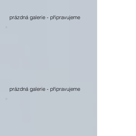
prázdná galerie -
připravujeme
prázdná galerie -
připravujeme