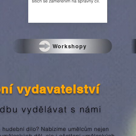
sítích se zaměřením na správný cíl.
Workshopy
ní vydavatelství
udbu vydělávat s námi
e hudební dílo? Nabízíme umělcům nejen
h uměleckých děl, ale i ošetření uměleckých