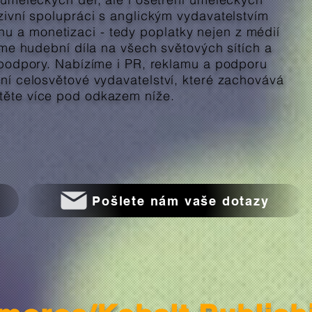
uzivní spolupráci s anglickým vydavatelstvím
 a monetizaci - tedy poplatky nejen z médií
váme hudební díla na všech světových sítích a
í podpory. Nabízíme i PR, reklamu a podporu
vní celosvětové vydavatelství, které zachovává
těte více pod odkazem níže.
Pošlete nám vaše dotazy