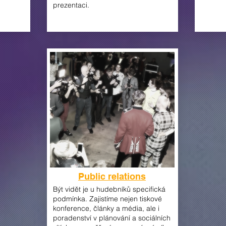
prezentaci.
Public relations
Být vidět je u hudebníků specifická
podmínka. Zajistíme nejen tiskové
konference, články a média, ale i
poradenství v plánování a sociálních