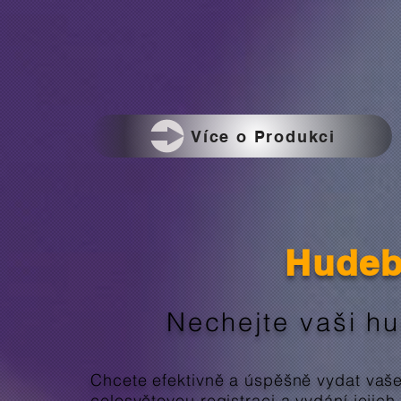
Více o Produkci
Hudeb
Nechejte vaši h
Chcete efektivně a úspěšně vydat vaš
celosvětovou registraci a vydání jejic