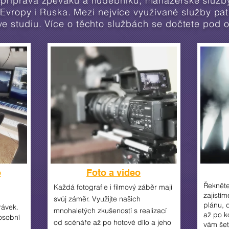
říprava zpěváků a hudebníků, manažerské služby 
 Evropy i Ruska. Mezi nejvíce využívané služby pat
 studiu. Více o těchto
službách
se dočtete pod 
o
Foto a video
Řekněte
Každá fotografie i filmový záběr mají
zajistí
svůj záměr. Využijte našich
plánu, 
rávek.
mnohaletých zkušeností s realizací
až po k
osobní
od scénáře až po hotové dílo a jeho
vám šetř