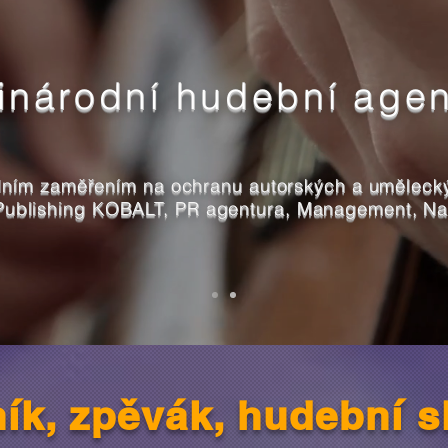
inárodní hudební agen
lním zaměřením na ochranu autorských a umělecký
 Publishing KOBALT, PR agentura, Management, Nah
ík, zpěvák, hudební 