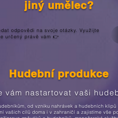
jiný umělec?
edat odpovědi na svoje otázky. Využijte
 je určený právě vám 👉
Hudební produkce
vám nastartovat vaši hudeb
ebníkům, od vzniku nahrávek a hudebních klipů až
 vašich cílů doma i v zahraničí a zajistíme vše
p