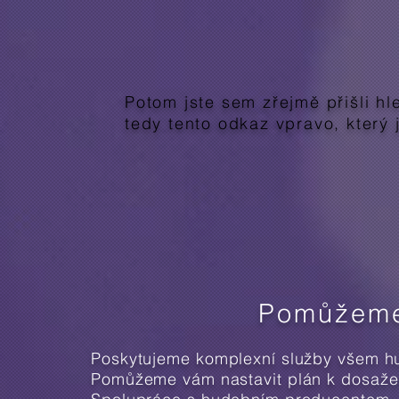
Potom jste sem zřejmě přišli hl
tedy tento odkaz vpravo, který
Pomůžeme 
Poskytujeme komplexní služby všem hud
Pomůžeme vám nastavit plán k dosažení