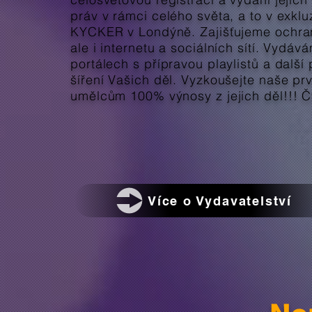
práv v rámci celého světa, a to v exkl
KYCKER v Londýně. Zajišťujeme ochranu
ale i internetu a sociálních sítí. Vydá
portálech s přípravou playlistů a dalš
šíření Vašich děl. Vyzkoušejte naše pr
umělcům 100% výnosy z jejich děl!!! Č
Více o Vydavatelství