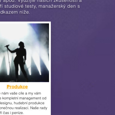
apod. Využijte našich zkušeností a
ří studiové testy, manažerský den s
odkazem níže.
Produkce
 nám vaše cíle a my vám
me kompletní management od
designu, hudební produkce
onečnou realizaci. Naše rady
í čas i peníze.