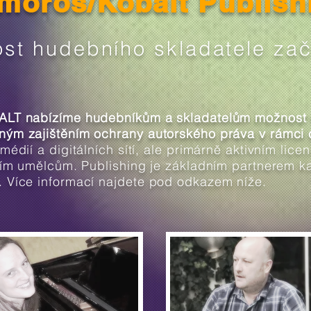
moros/Kobalt Publish
st hudebního skladatele zač
ALT nabízíme hudebníkům a skladatelům možnost r
ným zajištěním ochrany autorského práva v rámci 
médií a digitálních sítí, ale primárně aktivním li
ším umělcům. Publishing je základním partnerem ka
. Více informací najdete pod odkazem níže.