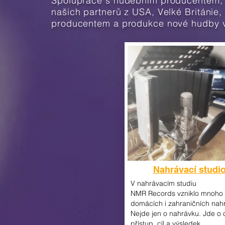
Spolupráce s hudebním producentem, p
našich partnerů z USA, Velké Británie,
producentem a produkce nové hudby ve
Nahrávací studi
V nahrávacím studiu
NMR
Records
vzniklo
mnoho
domácích i zahraničních nah
Nejde jen o nahrávku. Jde o 
přístup, cíl a výsledek.