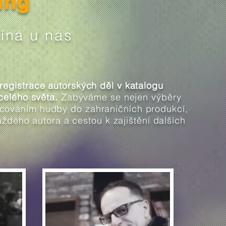
ing
íná u nás
egistrace autorských děl v katalogu
celého světa.
Zabýváme se nejen výběry
cencováním hudby do zahraničních produkcí,
ždého autora a cestou k zajištění dalších