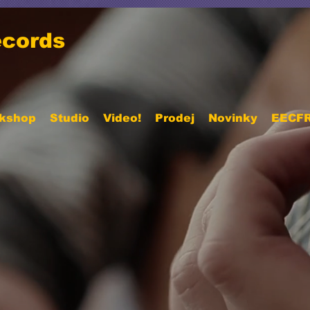
cords
kshop
Studio
Video!
Prodej
Novinky
EECF