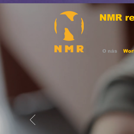
NMR re
O nás
Wor