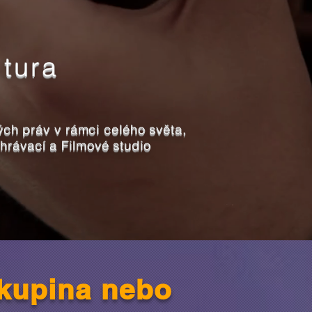
tura
ch práv v rámci celého světa,
rávací a Filmové studio
skupina nebo