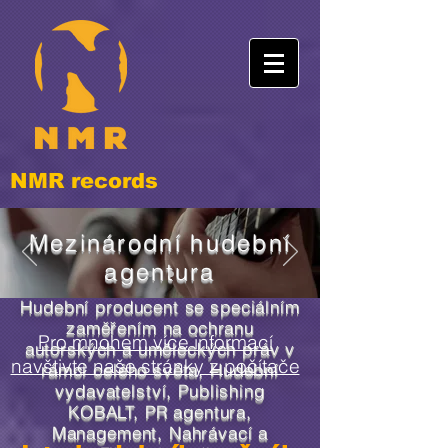
NMR records
Mezinárodní hudební
agentura
Hudební producent se speciálním
zaměřením na ochranu
Pro mnohem více informací
autorských a uměleckých práv v
navštivte naše stránky z počítače
rámci celého světa, Hudební
vydavatelství, Publishing
KOBALT, PR agentura,
Management, Nahrávací a