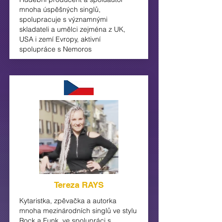
mnoha úspěšných singlů,
spolupracuje s významnými
skladateli a umělci zejména z UK,
USA i zemí Evropy, aktivní
spolupráce s Nemoros
Tereza RAYS
Kytaristka, zpěvačka a autorka
mnoha mezinárodních singlů ve stylu
Rock a Funk, ve spolupráci s