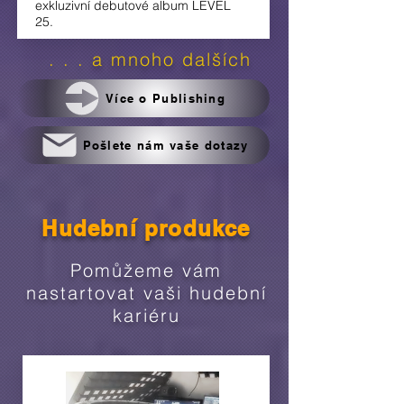
exkluzivní debutové album LEVEL
25.
. . . a mnoho dalších
Více o Publishing
Pošlete nám vaše dotazy
Hudební produkce
Pomůžeme vám
nastartovat vaši hudební
kariéru