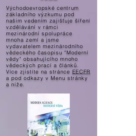
Východoevropské centrum
základního výzkumu pod
našim vedením zajišťuje šíření
vzdělávání v rámci
mezinárodní spolupráce
mnoha zemí a jsme
vydavatelem mezinárodního
vědeckého časopisu "Moderní
vědy" obsahujícího mnoho
vědeckých prací a článků.
Více zjistíte na stránce
EECFR
a pod odkazy v Menu stránky
a níže.