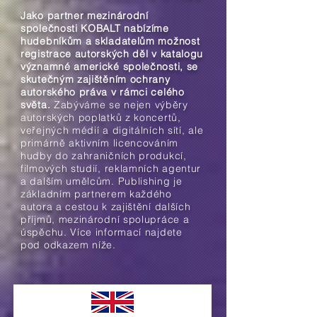
Jako partner mezinárodní
společnosti KOBALT nabízíme
hudebníkům a skladatelům možnost
registrace autorských děl v katalogu
významné americké společnosti, se
skutečným zajištěním ochrany
autorského práva v rámci celého
světa.
Zabýváme se nejen výběry
autorských poplatků z koncertů,
veřejných médií a digitálních sítí, ale
primárně aktivním licencováním
hudby do zahraničních produkcí,
filmových studií, reklamních agentur
a dalším umělcům. Publishing je
základním partnerem každého
autora a cestou k zajištění dalších
příjmů, mezinárodní spolupráce a
úspěchu. Více informací najdete
pod odkazem níže.