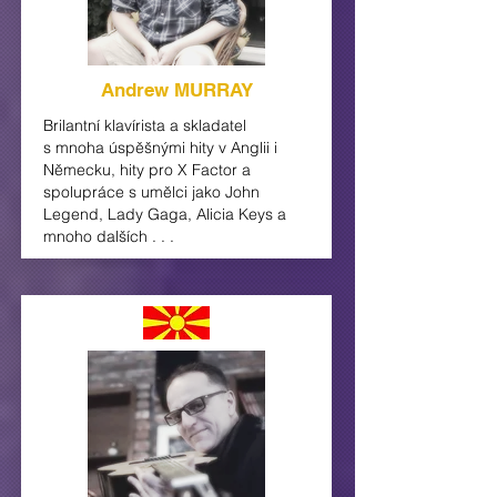
Andrew MURRAY
Brilantní
klavírista a
skladatel
s
mnoha úspěšnými hity v Anglii i
Německu, hity pro X Factor a
spolupráce s umělci jako John
Legend, Lady Gaga,
Alicia
Keys a
mnoho dalších . . .