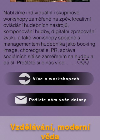
Nabízíme individuální i skupinové
workshopy zaměřené na zpěv, kreativní
ovládání hudebních nástrojů,
komponování hudby, digitální zpracování
zvuku a také workshopy spojené s
managementem hudebníka jako booking,
image, choreografie, PR, správa
sociálních sítí se zaměřením na hudbu a
další. Přečtěte si o nás více . . . . 👇👇👇
Více o workshopech
Pošlete nám vaše dotazy
Vzdělávání, moderní
věda