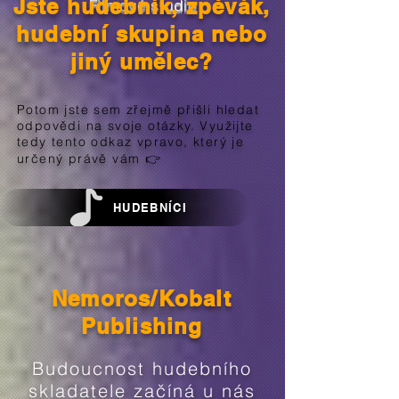
Jste hudebník, zpěvák,
Filmové studio
hudební skupina nebo
jiný umělec?
Potom jste sem zřejmě přišli hledat
odpovědi na svoje otázky. Využijte
tedy tento odkaz vpravo, který je
určený právě vám 👉
HUDEBNÍCI
Nemoros/Kobalt
Publishing
Budoucnost hudebního
skladatele začíná u nás