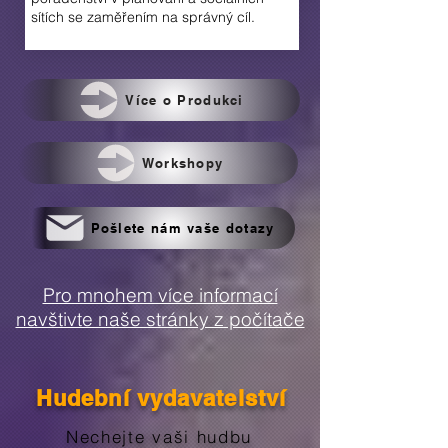
sítích se zaměřením na správný cíl.
Více o Produkci
Workshopy
Pošlete nám vaše dotazy
Pro mnohem více informací
navštivte naše stránky z počítače
Hudební vydavatelství
Nechejte vaši hudbu